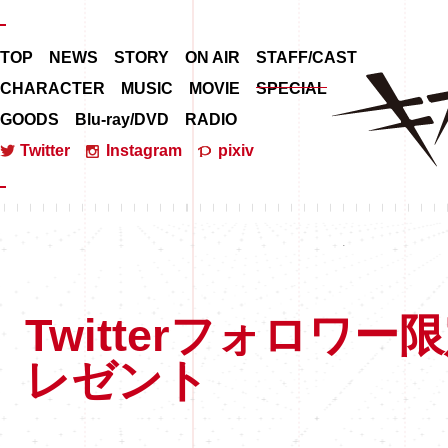
T
O
P
N
E
W
S
S
T
O
R
Y
O
N
A
I
R
S
T
A
F
F
/
C
A
S
T
C
H
A
R
A
C
T
E
R
M
U
S
I
C
M
O
V
I
E
SPECIAL
G
O
O
D
S
B
l
u
-
r
a
y
/
D
V
D
R
A
D
I
O
T
w
i
t
t
e
r
I
n
s
t
a
g
r
a
m
p
i
x
i
v
キズナイーバー
Twitterフォロワー
レゼント