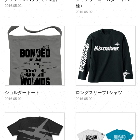
クッションバッジ（全8種）
ジ
種
2016.05.02
2016